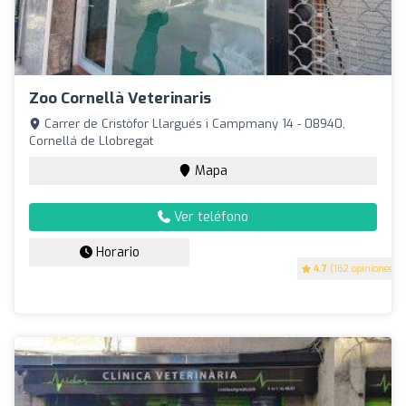
Zoo Cornellà Veterinaris
Carrer de Cristòfor Llargués i Campmany 14 - 08940,
Cornellá de Llobregat
Mapa
Ver teléfono
Horario
4.7
(162 opiniones)