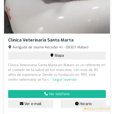
Clínica Veterinaria Santa Marta
Avinguda de Jaume Recoder 41 - 08301, Mataró
Mapa
Clínica Veterinaria Santa Marta en Mataró es un referente en
el cuidado de la salud de tus mascotas, con más de 30
años de experiencia. Desde su fundación en 1991, este
centro veterinario se ha c...
Seguir leyendo
Ver teléfono
Ver e-mail
Horario
4.5
(200 opiniones)