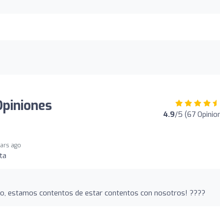
Opiniones
4.9
/5 (67 Opinio
ears ago
ta
io, estamos contentos de estar contentos con nosotros! ????