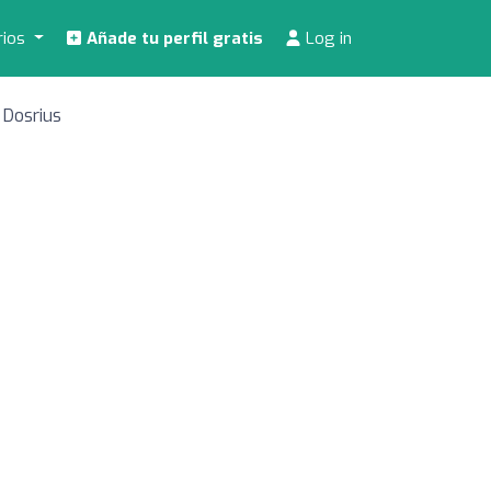
rios
Añade tu perfil gratis
Log in
 Dosrius