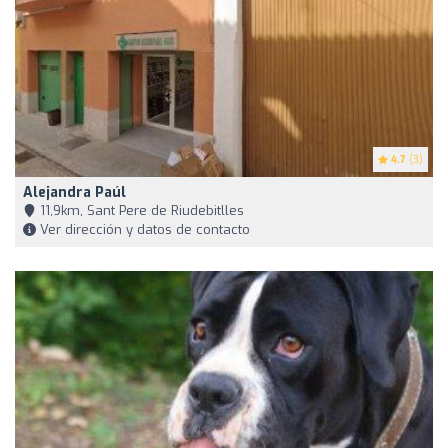
4.7
(3)
Alejandra Paúl
11,9km, Sant Pere de Riudebitlles
Ver dirección y datos de contacto