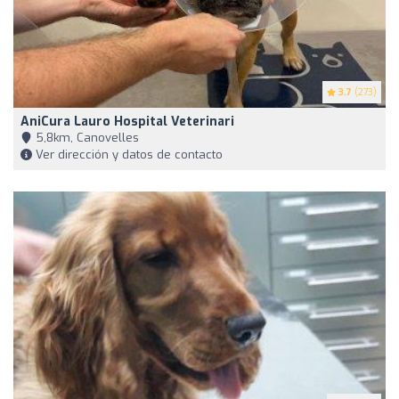
3.7
(273)
AniCura Lauro Hospital Veterinari
5,8km, Canovelles
Ver dirección y datos de contacto