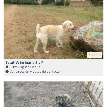
4.8
(40)
Salut Veterinària S L P
3,1km, Bigues i Riells
Ver dirección y datos de contacto