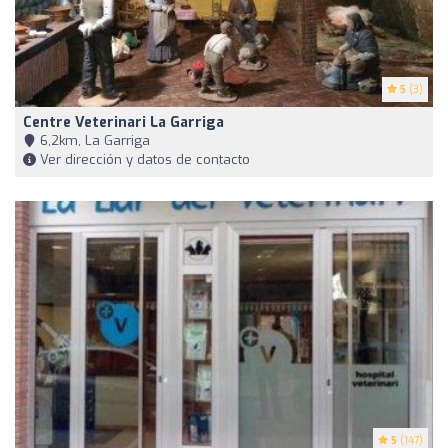
5
(3)
Centre Veterinari La Garriga
6,2km, La Garriga
Ver dirección y datos de contacto
5
(147)