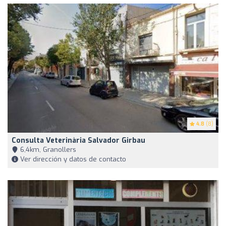
4.8
(8)
Consulta Veterinària Salvador Girbau
6,4km, Granollers
Ver dirección y datos de contacto