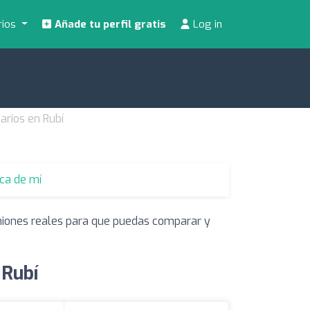
rios
Añade tu perfil gratis
Log in
arios en Rubí
rca de mí
iniones reales para que puedas comparar y
 Rubí