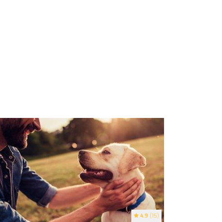
4.9
(15)