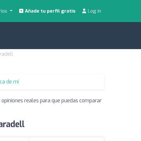
rios
Añade tu perfil gratis
Log in
radell
rca de mí
 y opiniones reales para que puedas comparar
aradell