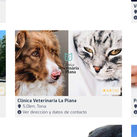
V
7)
4.8
(48)
Clinica Veterinaria La Plana
P
5,0km, Tona
Ver dirección y datos de contacto