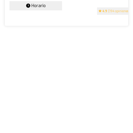
Horario
4.9
(194 opiniones)