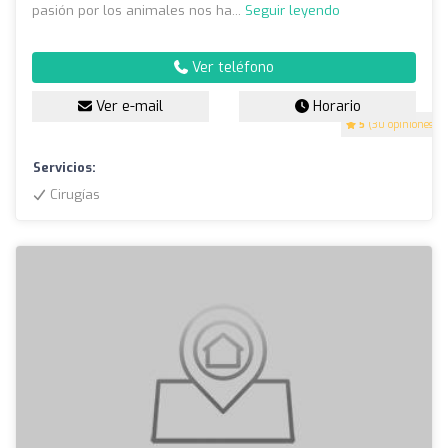
pasión por los animales nos ha...
Seguir leyendo
Ver teléfono
Ver e-mail
Horario
5
(30 opiniones)
Servicios:
Cirugías