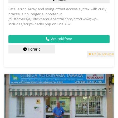
Fatal error: Array and string offset access syntax with curly
braces is no longer supported in
/customers/a/8/f/cvparquecentral.com/httpd.www/wp-
includes/script-loader.php on line 757
Ver teléfono
Horario
4.7
(112 opiniones)