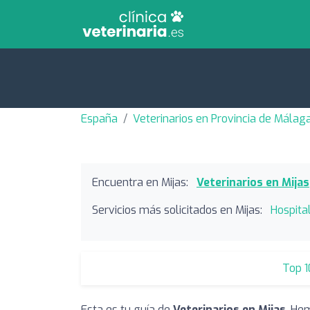
España
Veterinarios en Provincia de Málag
Encuentra en Mijas:
Veterinarios en Mijas
Servicios más solicitados en Mijas:
Hospital
Top 1
Esta es tu guía de
Veterinarios en Mijas
. He