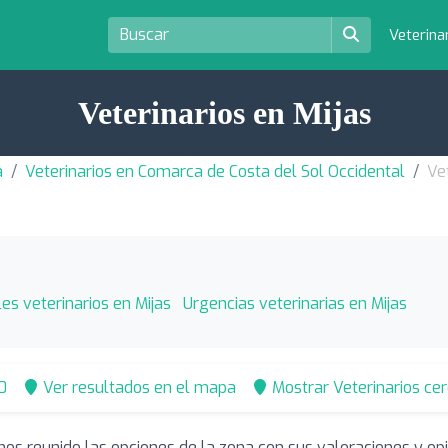
Veterina
Veterinarios en Mijas
a
Veterinarios en Comarca de Costa del Sol Occidental
Ve
es veterinarios en Mijas
Urgencias veterinarias en Mijas
0
Ver resultados en el mapa
Mostrar Veterinarios ce
mos reunido las opciones de la zona con sus valoraciones y o