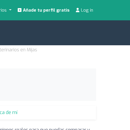
rios
Añade tu perfil gratis
Log in
terinarios en Mijas
rca de mí
piniones reales para que puedas comparar y