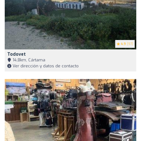
4.9
(97)
Todovet
14,8km, Cártama
Ver dirección y datos de contacto