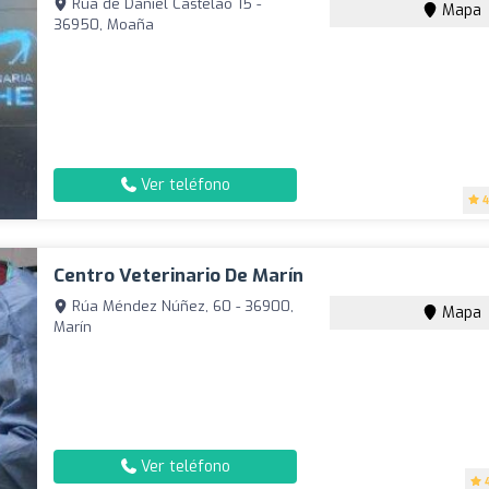
Rúa de Daniel Castelao 15 -
Mapa
36950, Moaña
Ver teléfono
4
Centro Veterinario De Marín
Rúa Méndez Núñez, 60 - 36900,
Mapa
Marín
Ver teléfono