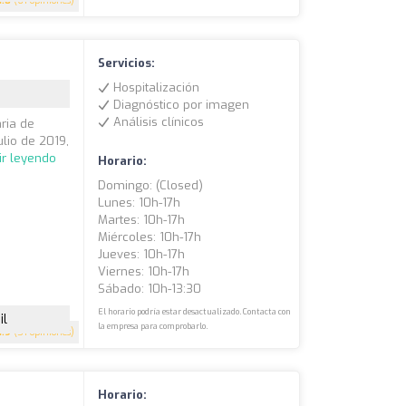
4.8
(61 opiniones)
Servicios:
Hospitalización
Diagnóstico por imagen
Análisis clínicos
aria de
lio de 2019,
ir leyendo
Horario:
Domingo: (closed)
Lunes: 10h-17h
Martes: 10h-17h
Miércoles: 10h-17h
Jueves: 10h-17h
Viernes: 10h-17h
Sábado: 10h-13:30
El horario podría estar desactualizado. Contacta con
il
la empresa para comprobarlo.
4.9
(51 opiniones)
Horario: