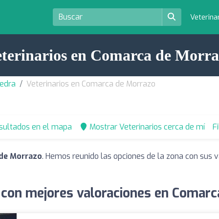
Veterina
terinarios en Comarca de Morr
vedra
Veterinarios en Comarca de Morrazo
esultados en el mapa
Mostrar Veterinarios cerca de mí
F
 de Morrazo
. Hemos reunido las opciones de la zona con sus v
s con mejores valoraciones en Comarc