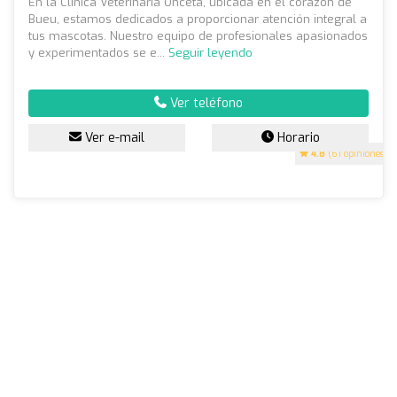
En la Clínica Veterinaria Onceta, ubicada en el corazón de
Bueu, estamos dedicados a proporcionar atención integral a
tus mascotas. Nuestro equipo de profesionales apasionados
y experimentados se e...
Seguir leyendo
Ver teléfono
Ver e-mail
Horario
4.8
(61 opiniones)