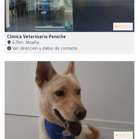
4.3
(95)
Clinica Veterinaria Peniche
6,7km, Moaña
Ver dirección y datos de contacto
4.9
(51)