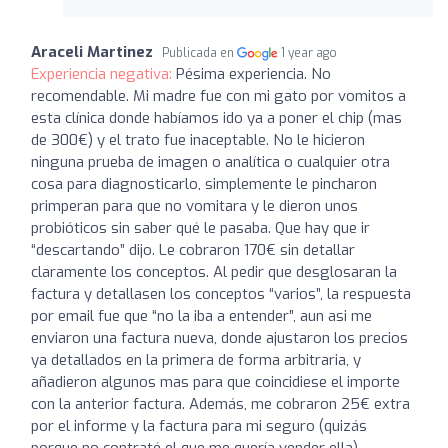
Araceli Martinez
Publicada en
1 year ago
Experiencia negativa:
Pésima experiencia. No
recomendable. Mi madre fue con mi gato por vomitos a
esta clínica donde habíamos ido ya a poner el chip (mas
de 300€) y el trato fue inaceptable. No le hicieron
ninguna prueba de imagen o analítica o cualquier otra
cosa para diagnosticarlo, simplemente le pincharon
primperan para que no vomitara y le dieron unos
probióticos sin saber qué le pasaba. Que hay que ir
“descartando” dijo. Le cobraron 170€ sin detallar
claramente los conceptos. Al pedir que desglosaran la
factura y detallasen los conceptos “varios”, la respuesta
por email fue que “no la iba a entender”, aun asi me
enviaron una factura nueva, donde ajustaron los precios
ya detallados en la primera de forma arbitraria, y
añadieron algunos mas para que coincidiese el importe
con la anterior factura. Además, me cobraron 25€ extra
por el informe y la factura para mi seguro (quizás
porque no contraté el que me quería vender ella),