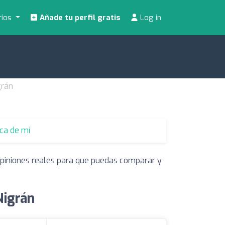
rios
Añade tu perfil gratis
Log in
grán
rca de mí
 opiniones reales para que puedas comparar y
Nigrán