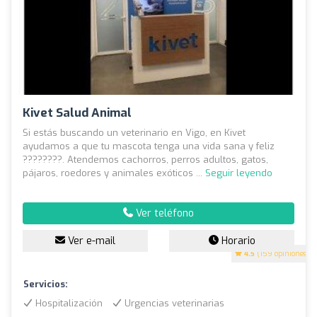
Kivet Salud Animal
Si estás buscando un veterinario en Vigo, en Kivet
ayudamos a que tu mascota tenga una vida sana y feliz
????????. Atendemos cachorros, perros adultos, gatos,
pájaros, roedores y animales exóticos ...
Seguir leyendo
Ver teléfono
Ver e-mail
Horario
4.5
(159 opiniones)
Servicios:
Hospitalización
Urgencias veterinarias