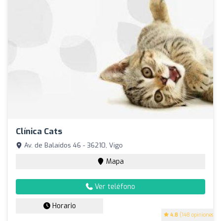
Clínica Cats
Av. de Balaídos 46 - 36210, Vigo
Mapa
Ver teléfono
Horario
4.8
(148 opiniones)