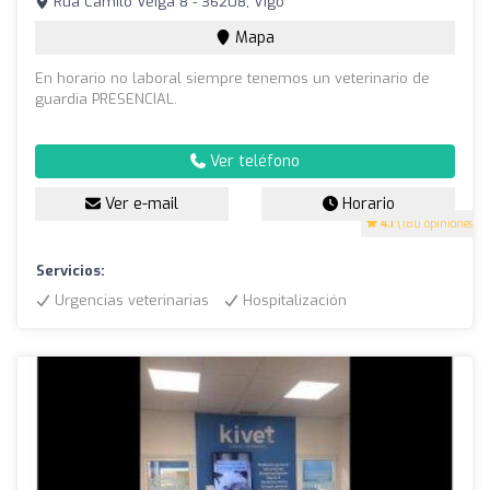
Rúa Camilo Veiga 8 - 36208, Vigo
Mapa
En horario no laboral siempre tenemos un veterinario de
guardia PRESENCIAL.
Ver teléfono
Ver e-mail
Horario
4.1
(180 opiniones)
Servicios:
Urgencias veterinarias
Hospitalización