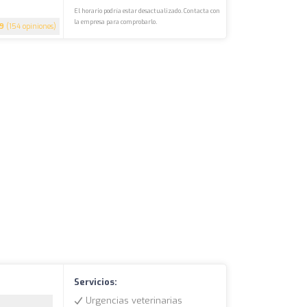
El horario podría estar desactualizado. Contacta con
la empresa para comprobarlo.
.9
(154 opiniones)
Servicios:
Urgencias veterinarias