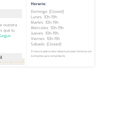
Horario:
Domingo: (closed)
Lunes: 10h-19h
Martes: 10h-19h
r nuestra
Miércoles: 10h-19h
s que tu
Jueves: 10h-19h
Seguir
Viernes: 10h-19h
Sábado: (closed)
El horario podría estar desactualizado. Contacta con
la empresa para comprobarlo.
il
9
(185 opiniones)