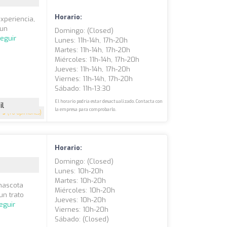
Horario:
xperiencia,
 un
Domingo: (closed)
eguir
Lunes: 11h-14h, 17h-20h
Martes: 11h-14h, 17h-20h
Miércoles: 11h-14h, 17h-20h
Jueves: 11h-14h, 17h-20h
Viernes: 11h-14h, 17h-20h
Sábado: 11h-13:30
El horario podría estar desactualizado. Contacta con
il
la empresa para comprobarlo.
5
(76 opiniones)
Horario:
Domingo: (closed)
Lunes: 10h-20h
Martes: 10h-20h
 mascota
Miércoles: 10h-20h
un trato
Jueves: 10h-20h
eguir
Viernes: 10h-20h
Sábado: (closed)