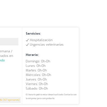
Servicios:
Hospitalización
Urgencias veterinarias
 semana /
Horario:
rmados en
ndo
Domingo: 0h-0h
Lunes: 0h-0h
Martes: 0h-0h
Miércoles: 0h-0h
Jueves: 0h-0h
Viernes: 0h-0h
Sábado: 0h-0h
El horario podría estar desactualizado. Contacta con
la empresa para comprobarlo.
5
(167 opiniones)