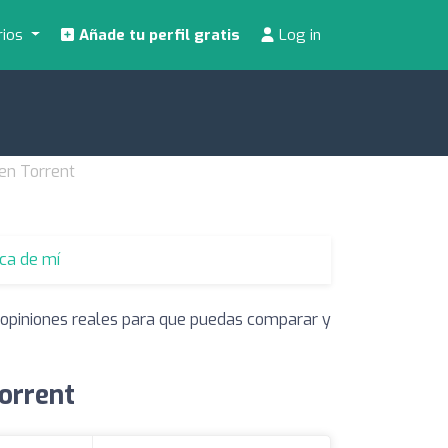
rios
Añade tu perfil gratis
Log in
 en Torrent
rca de mí
y opiniones reales para que puedas comparar y
Torrent