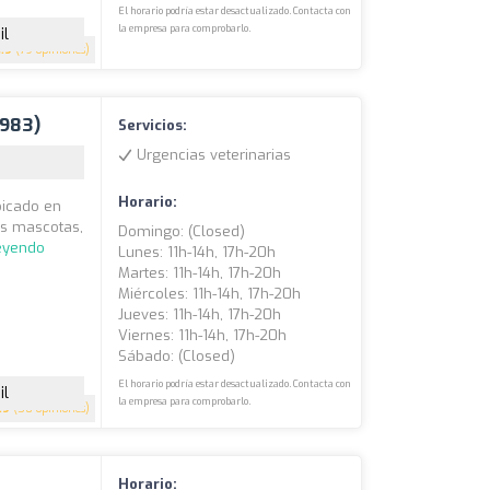
El horario podría estar desactualizado. Contacta con
la empresa para comprobarlo.
il
4.9
(79 opiniones)
4983)
Servicios:
Urgencias veterinarias
Horario:
bicado en
us mascotas,
Domingo: (closed)
leyendo
Lunes: 11h-14h, 17h-20h
Martes: 11h-14h, 17h-20h
Miércoles: 11h-14h, 17h-20h
Jueves: 11h-14h, 17h-20h
Viernes: 11h-14h, 17h-20h
Sábado: (closed)
El horario podría estar desactualizado. Contacta con
il
la empresa para comprobarlo.
.9
(50 opiniones)
Horario: