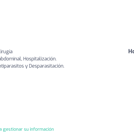
Ho
Cirugía
abdominal, Hospitalización.
ntiparasitos y Desparasitación.
a gestionar su información