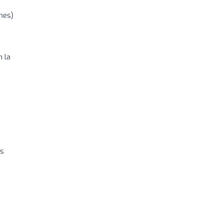
nes)
n la
as