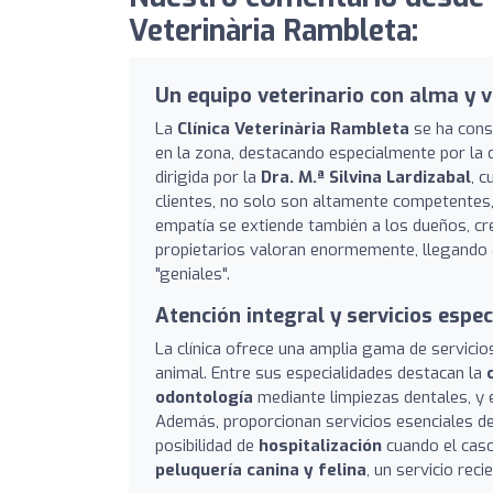
Veterinària Rambleta:
Un equipo veterinario con alma y 
La
Clínica Veterinària Rambleta
se ha cons
en la zona, destacando especialmente por la de
dirigida por la
Dra. M.ª Silvina Lardizabal
, 
clientes, no solo son altamente competentes,
empatía se extiende también a los dueños, c
propietarios valoran enormemente, llegando a
"geniales".
Atención integral y servicios espe
La clínica ofrece una amplia gama de servicio
animal. Entre sus especialidades destacan la
odontología
mediante limpiezas dentales, y 
Además, proporcionan servicios esenciales d
posibilidad de
hospitalización
cuando el caso
peluquería canina y felina
, un servicio rec