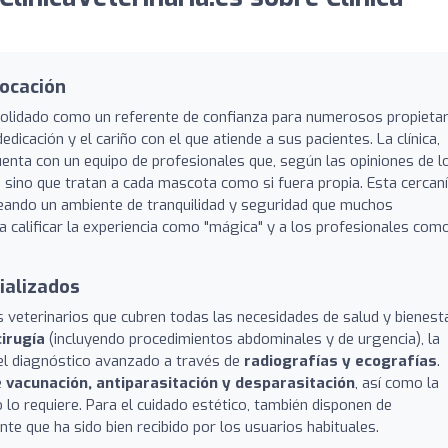
vocación
olidado como un referente de confianza para numerosos propietar
dicación y el cariño con el que atiende a sus pacientes. La clínica,
cuenta con un equipo de profesionales que, según las opiniones de l
 sino que tratan a cada mascota como si fuera propia. Esta cercaní
reando un ambiente de tranquilidad y seguridad que muchos
 calificar la experiencia como "mágica" y a los profesionales com
cializados
s veterinarios que cubren todas las necesidades de salud y bienest
cirugía
(incluyendo procedimientos abdominales y de urgencia), la
el diagnóstico avanzado a través de
radiografías y ecografías
.
e
vacunación, antiparasitación y desparasitación
, así como la
 lo requiere. Para el cuidado estético, también disponen de
iente que ha sido bien recibido por los usuarios habituales.