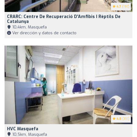
4.7
(197)
CRARC: Centre De Recuperació D'Amfibis I Rèptils De
Catalunya
10,4km, Masquefa
Ver dirección y datos de contacto
4.8
(191)
HVC Masquefa
10,5km, Masquefa