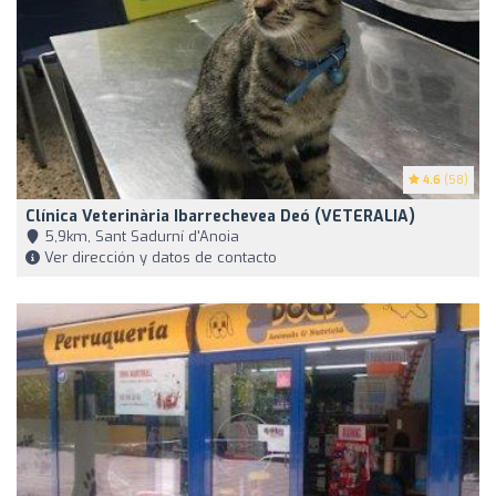
4.6
(58)
Clínica Veterinària Ibarrechevea Deó (VETERALIA)
5,9km, Sant Sadurní d'Anoia
Ver dirección y datos de contacto