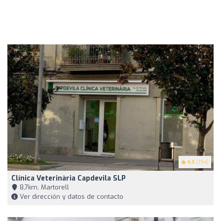
4.5
(194)
Clínica Veterinària Capdevila SLP
8,7km, Martorell
Ver dirección y datos de contacto