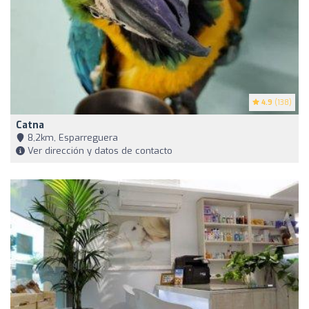
4.9
(138)
Catna
8,2km, Esparreguera
Ver dirección y datos de contacto