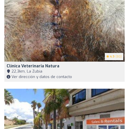
4.9
(80)
Clínica Veterinaria Natura
22,3km, La Zubia
Ver dirección y datos de contacto