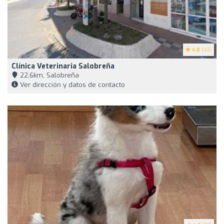
4.8
(43)
Clínica Veterinaria Salobreña
22,6km, Salobreña
Ver dirección y datos de contacto