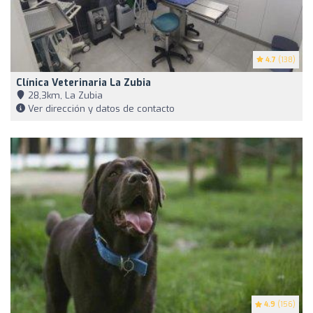
4.7
(138)
Clínica Veterinaria La Zubia
28,3km, La Zubia
Ver dirección y datos de contacto
4.9
(156)