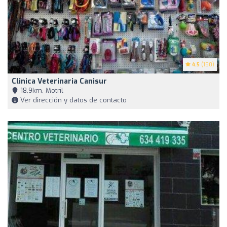
4.5
(150)
Clinica Veterinaria Canisur
18,9km, Motril
Ver dirección y datos de contacto