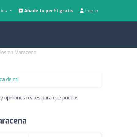
rios
Añade tu perfil gratis
Log in
rios en Maracena
rca de mí
 y opiniones reales para que puedas
aracena