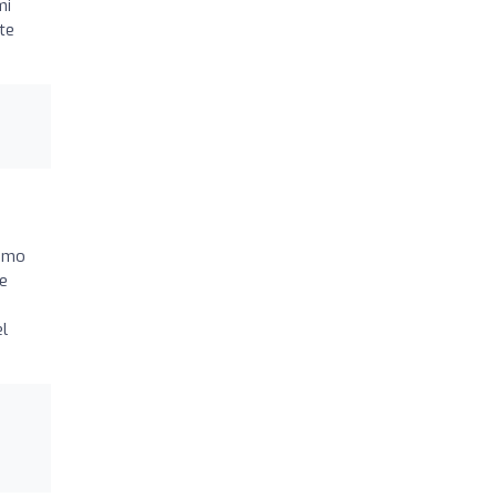
mi
te
como
de
el