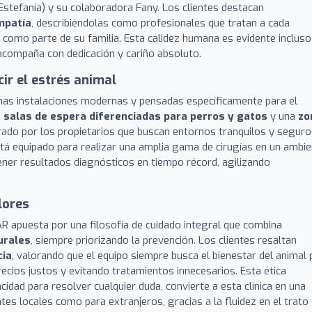
 (Estefanía) y su colaboradora Fany. Los clientes destacan
mpatía
, describiéndolas como profesionales que tratan a cada
como parte de su familia. Esta calidez humana es evidente incluso
acompaña con dedicación y cariño absoluto.
ir el estrés animal
 unas instalaciones modernas y pensadas específicamente para el
 salas de espera diferenciadas para perros y gatos
y una
zo
orado por los propietarios que buscan entornos tranquilos y segur
tá equipado para realizar una amplia gama de cirugías en un ambi
ner resultados diagnósticos en tiempo récord, agilizando
lores
AR apuesta por una filosofía de cuidado integral que combina
urales
, siempre priorizando la prevención. Los clientes resaltan
cia
, valorando que el equipo siempre busca el bienestar del animal 
ecios justos y evitando tratamientos innecesarios. Esta ética
cidad para resolver cualquier duda, convierte a esta clínica en una
s locales como para extranjeros, gracias a la fluidez en el trato