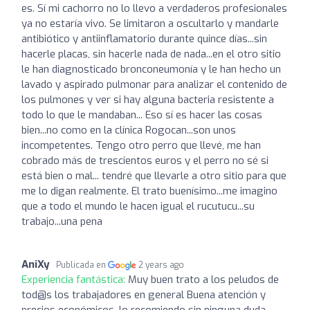
es. Sí mi cachorro no lo llevo a verdaderos profesionales
ya no estaría vivo. Se limitaron a oscultarlo y mandarle
antibiótico y antiinflamatorio durante quince días...sin
hacerle placas, sin hacerle nada de nada...en el otro sitio
le han diagnosticado bronconeumonía y le han hecho un
lavado y aspirado pulmonar para analizar el contenido de
los pulmones y ver si hay alguna bacteria resistente a
todo lo que le mandaban... Eso sí es hacer las cosas
bien...no como en la clínica Rogocan...son unos
incompetentes. Tengo otro perro que llevé, me han
cobrado más de trescientos euros y el perro no sé si
está bien o mal... tendré que llevarle a otro sitio para que
me lo digan realmente. El trato buenísimo...me imagino
que a todo el mundo le hacen igual el rucutucu...su
trabajo...una pena
AniXy
Publicada en
2 years ago
Experiencia fantástica:
Muy buen trato a los peludos de
tod@s los trabajadores en general Buena atención y
precios económicos, lo recomiendo sin ninguna duda