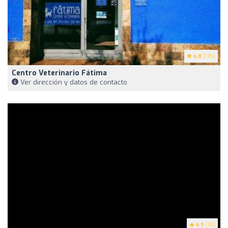
4.8
(179)
Centro Veterinario Fátima
Ver dirección y datos de contacto
4.9
(10)