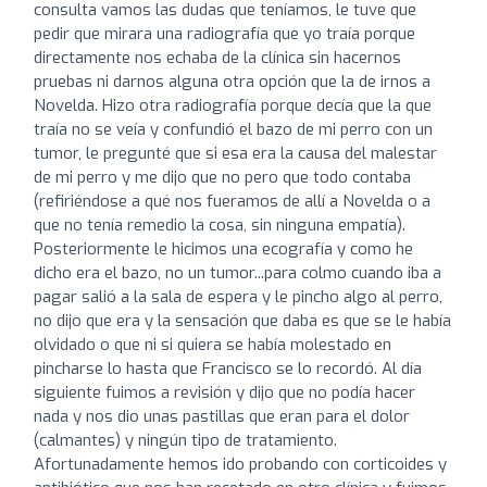
consulta vamos las dudas que teníamos, le tuve que
pedir que mirara una radiografía que yo traía porque
directamente nos echaba de la clínica sin hacernos
pruebas ni darnos alguna otra opción que la de irnos a
Novelda. Hizo otra radiografía porque decía que la que
traía no se veía y confundió el bazo de mi perro con un
tumor, le pregunté que si esa era la causa del malestar
de mi perro y me dijo que no pero que todo contaba
(refiriéndose a qué nos fueramos de allí a Novelda o a
que no tenía remedio la cosa, sin ninguna empatía).
Posteriormente le hicimos una ecografía y como he
dicho era el bazo, no un tumor...para colmo cuando iba a
pagar salió a la sala de espera y le pincho algo al perro,
no dijo que era y la sensación que daba es que se le había
olvidado o que ni si quiera se había molestado en
pincharse lo hasta que Francisco se lo recordó. Al día
siguiente fuimos a revisión y dijo que no podía hacer
nada y nos dio unas pastillas que eran para el dolor
(calmantes) y ningún tipo de tratamiento.
Afortunadamente hemos ido probando con corticoides y