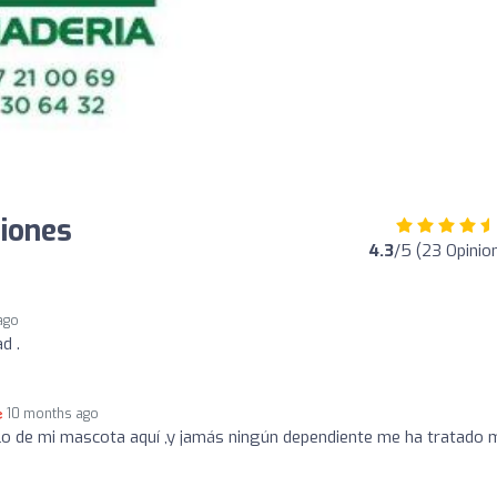
niones
4.3
/5 (23 Opinio
ago
d .
10 months ago
o de mi mascota aquí ,y jamás ningún dependiente me ha tratado 