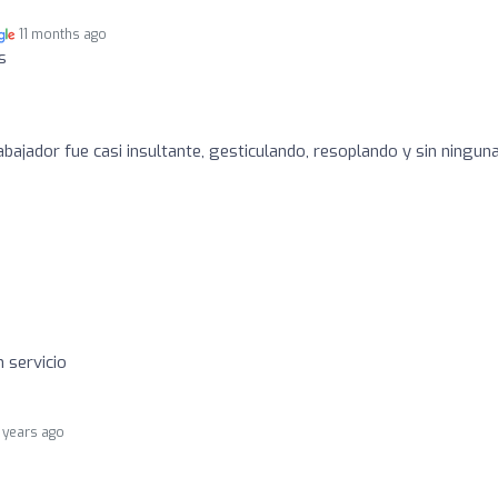
11 months ago
s
rabajador fue casi insultante, gesticulando, resoplando y sin ningun
 servicio
 years ago