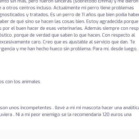
ento sin más, pero fueron sinceras (sobretodo Emma) y me dieron
 a otros centros incluso. Actualmente mi perro tiene problemas
osticados y tratados. Es un perro de 11 años que bien podía habe
saber de qué sino se hacen las cosas bien. Estoy agradecida porque
, es por el buen hacer de esas veterinarias. Además siempre con res
stico, porque de verdad que saben lo que hacen. Con respecto al
xcesivamente caro. Creo que es ajustable al servicio que dan. Te
urgencia y me han hecho hueco sin problema. Para mí, desde luego,
s con los animales
,son unos incompetentes . llevé a mi mi mascota hacer una analític
 tuviera . Ni a mí peor enemigo se la recomendaría 120 euros una