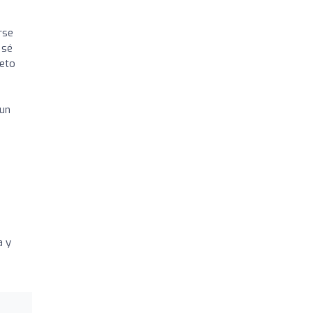
rse
 sé
peto
 un
a y