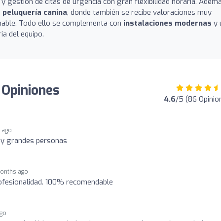
 y gestión de citas de urgencia con gran flexibilidad horaria. Ademá
o
peluquería canina
, donde también se recibe valoraciones muy
 amable. Todo ello se complementa con
instalaciones modernas
y 
ia del equipo.
: Opiniones
4.6
/5 (86 Opinio
 ago
s y grandes personas
onths ago
rofesionalidad. 100% recomendable
ago