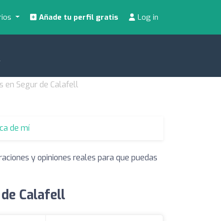
rios
Añade tu perfil gratis
Log in
l
s en Segur de Calafell
rca de mí
raciones y opiniones reales para que puedas
de Calafell