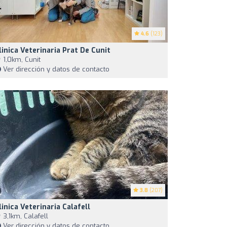
4.6
(123)
linica Veterinaria Prat De Cunit
1,0km, Cunit
Ver dirección y datos de contacto
3.8
(207)
linica Veterinaria Calafell
3,1km, Calafell
Ver dirección y datos de contacto