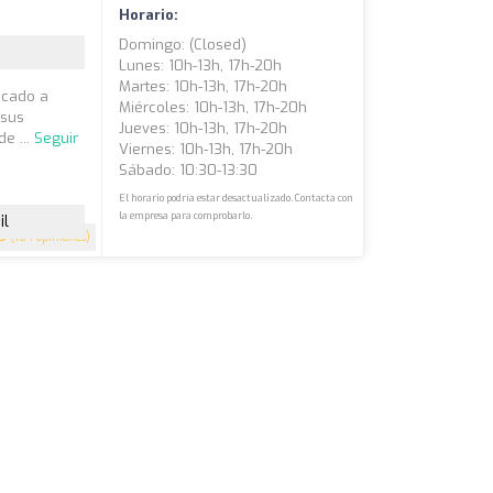
Horario:
Domingo: (closed)
Lunes: 10h-13h, 17h-20h
Martes: 10h-13h, 17h-20h
ocado a
Miércoles: 10h-13h, 17h-20h
 sus
Jueves: 10h-13h, 17h-20h
e ...
Seguir
Viernes: 10h-13h, 17h-20h
Sábado: 10:30-13:30
El horario podría estar desactualizado. Contacta con
la empresa para comprobarlo.
il
.9
(164 opiniones)