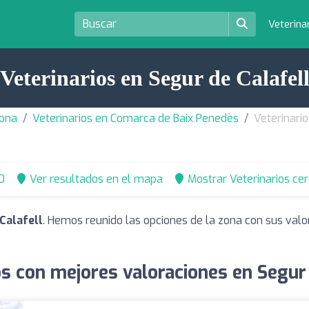
Veterina
Veterinarios en Segur de Calafel
gona
Veterinarios en Comarca de Baix Penedès
Veterinario
0
Ver resultados en el mapa
Mostrar Veterinarios ce
Calafell
. Hemos reunido las opciones de la zona con sus valo
os con mejores valoraciones en Segur 