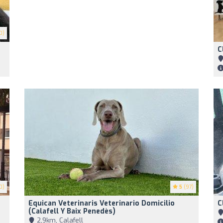
0)
C
0)
5
(97)
Equican Veterinaris Veterinario Domicilio
C
(Calafell Y Baix Penedès)
2,9km, Calafell