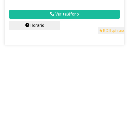
Ver teléfono
Horario
5
(211 opiniones)