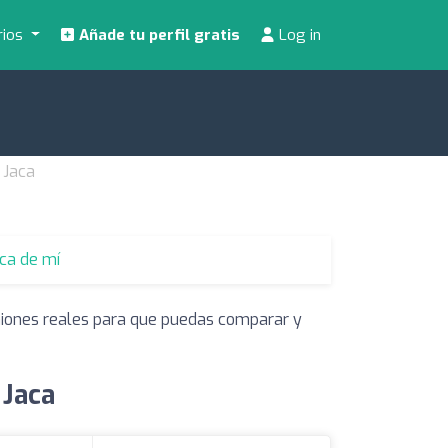
rios
Añade tu perfil gratis
Log in
 Jaca
rca de mí
iniones reales para que puedas comparar y
 Jaca