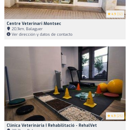
4.9
(32)
Centre Veterinari Montsec
20,1km, Balaguer
Ver dirección y datos de contacto
4.9
(25)
Clínica Veterinària I Rehabilitació - RehalVet