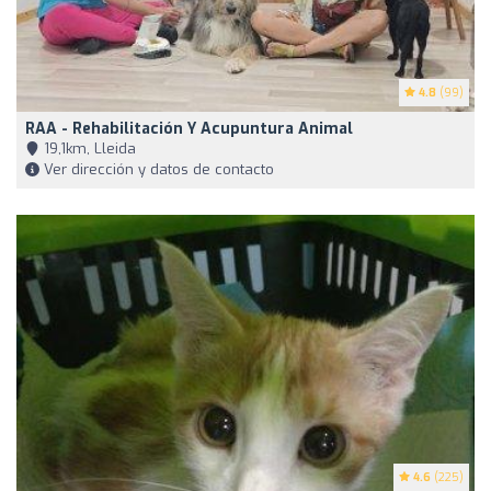
4.8
(99)
RAA - Rehabilitación Y Acupuntura Animal
19,1km, Lleida
Ver dirección y datos de contacto
4.6
(225)