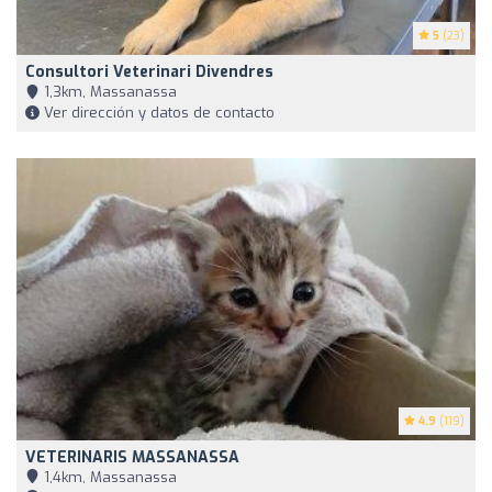
5
(23)
Consultori Veterinari Divendres
1,3km, Massanassa
Ver dirección y datos de contacto
4.9
(119)
VETERINARIS MASSANASSA
1,4km, Massanassa