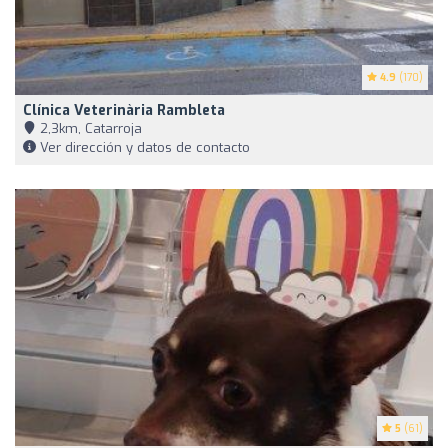
4.9
(170)
Clínica Veterinària Rambleta
2,3km, Catarroja
Ver dirección y datos de contacto
5
(61)