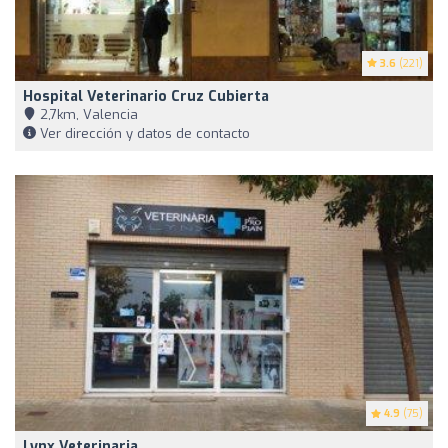
3.6
(221)
Hospital Veterinario Cruz Cubierta
2,7km, Valencia
Ver dirección y datos de contacto
4.9
(75)
Lynx Veterinaria