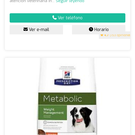
atención veterinaria in...
Seguir leyendo
Ver teléfono
Ver e-mail
Horario
4.7
(153 opiniones)