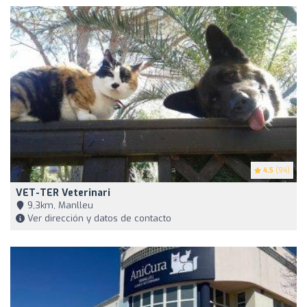
4.5
(94)
VET-TER Veterinari
9,3km, Manlleu
Ver dirección y datos de contacto