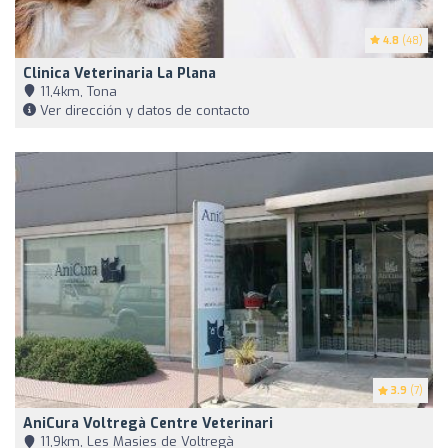
4.8
(48)
Clinica Veterinaria La Plana
11,4km, Tona
Ver dirección y datos de contacto
3.9
(7)
AniCura Voltregà Centre Veterinari
11,9km, Les Masies de Voltregà