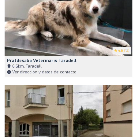
4.6
(12)
Pratdesaba Veterinaris Taradell
6,6km, Taradell
Ver dirección y datos de contacto