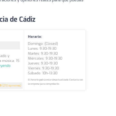
cia de Cádiz
Horario:
Domingo: (closed)
Lunes: 9:30-19:30
Martes: 9:30-19:30
dado y
Miércoles: 9:30-19:30
a música, 15
Jueves: 9:30-19:30
leyendo
Viernes: 9:30-19:30
Sábado: 10h-13:30
El horario podría estar desactualizado. Contacta con
la empresa para comprobarlo.
.9
(210 opiniones)