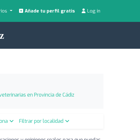
rios
Añade tu perfil gratis
Log in
z
veterinarias en Provincia de Cádiz
zona
Filtrar por localidad
oraciones y opiniones reales para que puedas