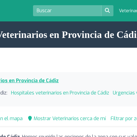
Veterina
Veterinarios en Provincia de Cádi
ios en Provincia de Cádiz
diz:
Hospitales veterinarios en Provincia de Cádiz
Urgencias 
en el mapa
Mostrar Veterinarios cerca de mí
Filtrar por 
 de Cádiz
. Hemos reunido las opciones de la zona con sus val