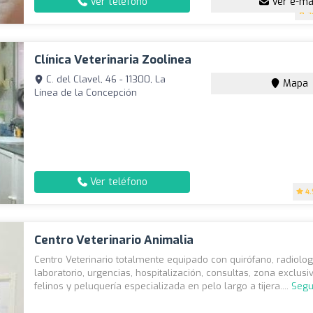
Ver teléfono
Ver e-ma
4
Clínica Veterinaria Zoolinea
C. del Clavel, 46 - 11300, La
Mapa
Línea de la Concepción
Ver teléfono
4.
Centro Veterinario Animalia
Centro Veterinario totalmente equipado con quirófano, radiolog
laboratorio, urgencias, hospitalización, consultas, zona exclusi
felinos y peluquería especializada en pelo largo a tijera....
Segu