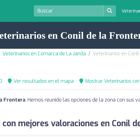
Veterina
eterinarios en Conil de la Fronte
Veterinarios en Comarca de La Janda
Veterinarios en Conil
0
Ver resultados en el mapa
Mostrar Veterinarios ce
la Frontera
. Hemos reunido las opciones de la zona con sus v
 con mejores valoraciones en Conil d