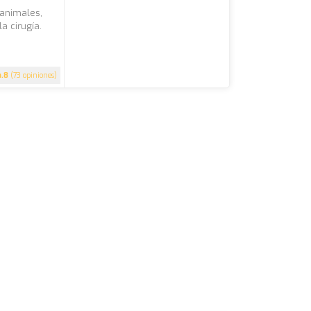
 animales,
a cirugía.
4.8
(73 opiniones)