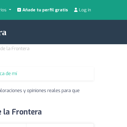
rios
Añade tu perfil gratis
Log in
ra
 de la Frontera
rca de mí
aloraciones y opiniones reales para que
e la Frontera