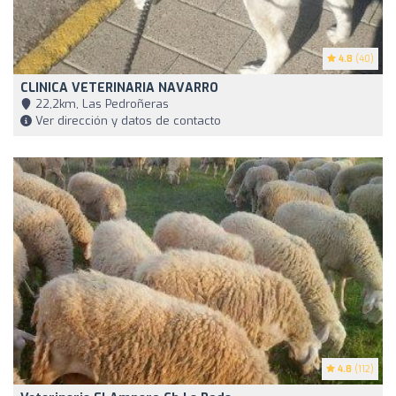
4.8
(40)
CLINICA VETERINARIA NAVARRO
22,2km, Las Pedroñeras
Ver dirección y datos de contacto
4.8
(112)