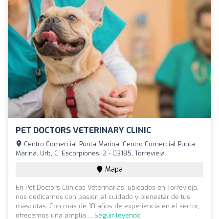
PET DOCTORS VETERINARY CLINIC
Centro Comercial Punta Marina, Centro Comercial Punta
Marina. Urb, C. Escorpiones, 2 - 03185, Torrevieja
Mapa
En Pet Doctors Clínicas Veterinarias, ubicados en Torrevieja,
nos dedicamos con pasión al cuidado y bienestar de tus
mascotas. Con más de 10 años de experiencia en el sector,
ofrecemos una amplia ...
Seguir leyendo