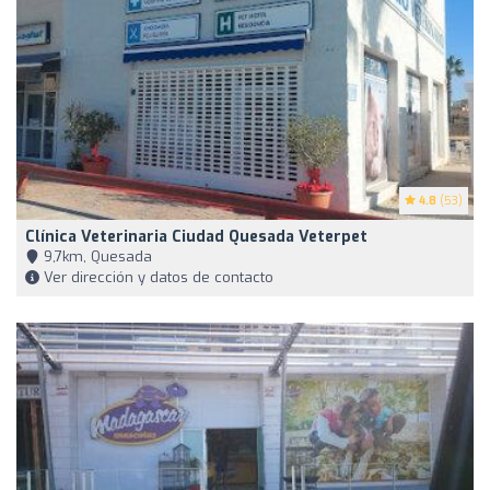
4.8
(53)
Clínica Veterinaria Ciudad Quesada Veterpet
9,7km, Quesada
Ver dirección y datos de contacto