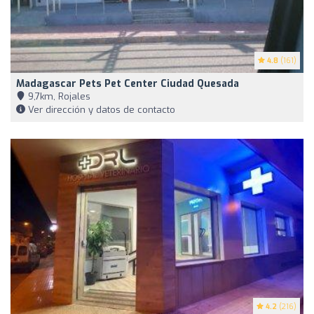
4.8
(161)
Madagascar Pets Pet Center Ciudad Quesada
9,7km, Rojales
Ver dirección y datos de contacto
4.2
(216)