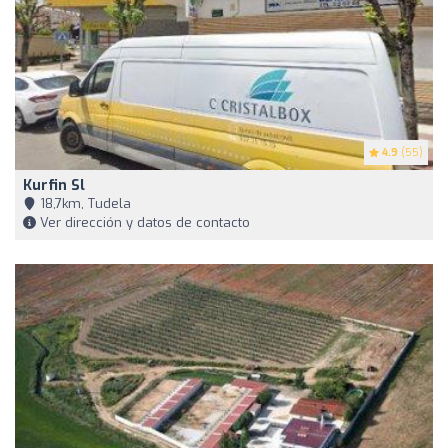
4.9
(55)
Kurfin Sl
18,7km, Tudela
Ver dirección y datos de contacto