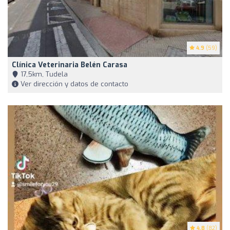
4.9
(59)
Clínica Veterinaria Belén Carasa
17,5km, Tudela
Ver dirección y datos de contacto
4.8
(82)