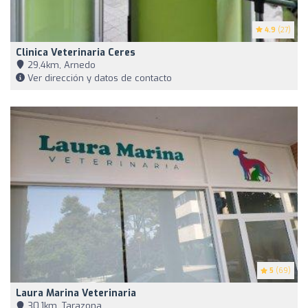
4.9
(27)
Clinica Veterinaria Ceres
29,4km, Arnedo
Ver dirección y datos de contacto
5
(69)
Laura Marina Veterinaria
30,1km, Tarazona