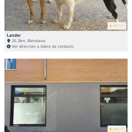
4.9
(25)
Lander
26,3km, Mendavia
Ver dirección y datos de contacto
4.8
(29)