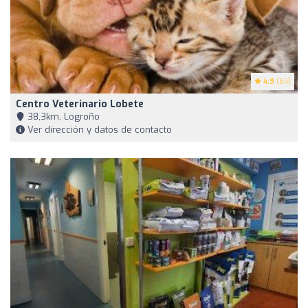
4.9
(64)
Centro Veterinario Lobete
38,3km, Logroño
Ver dirección y datos de contacto