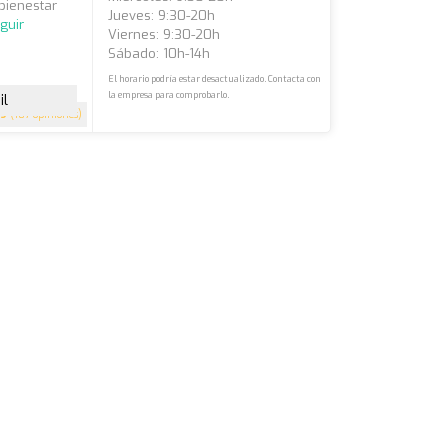
 bienestar
Jueves: 9:30-20h
guir
Viernes: 9:30-20h
Sábado: 10h-14h
El horario podría estar desactualizado. Contacta con
la empresa para comprobarlo.
il
.9
(187 opiniones)