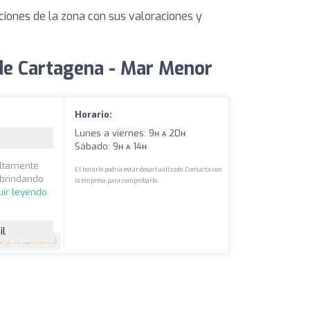
ciones de la zona con sus valoraciones y
de Cartagena - Mar Menor
Horario:
Lunes a viernes: 9ʜ ᴀ 20ʜ
Sábado: 9ʜ ᴀ 14ʜ
altamente
El horario podría estar desactualizado. Contacta con
, brindando
la empresa para comprobarlo.
uir leyendo
il
8
(245 opiniones)