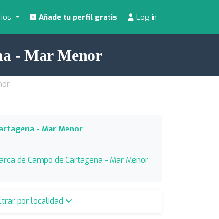
rios
Añade tu perfil gratis
Log in
na - Mar Menor
nor
Cartagena - Mar Menor
marca de Campo de Cartagena - Mar Menor
iltrar por localidad