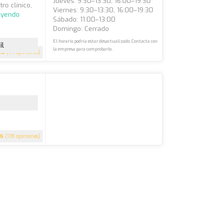
Jueves: 9:30–13:30, 16:00–19:30
ro clínico,
Viernes: 9:30–13:30, 16:00–19:30
eyendo
Sábado: 11:00–13:00
Domingo: Cerrado
El horario podría estar desactualizado. Contacta con
il
la empresa para comprobarlo.
.8
(171 opiniones)
.6
(178 opiniones)