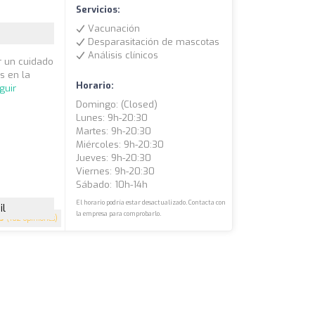
Servicios:
Vacunación
Desparasitación de mascotas
Análisis clínicos
ar un cuidado
s en la
Horario:
guir
Domingo: (closed)
Lunes: 9h-20:30
Martes: 9h-20:30
Miércoles: 9h-20:30
Jueves: 9h-20:30
Viernes: 9h-20:30
Sábado: 10h-14h
El horario podría estar desactualizado. Contacta con
il
la empresa para comprobarlo.
.9
(162 opiniones)