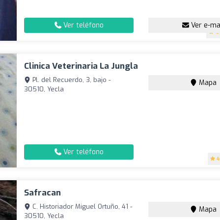
Ver teléfono
Ver e-ma
4
Clinica Veterinaria La Jungla
Pl. del Recuerdo, 3, bajo -
Mapa
30510, Yecla
Ver teléfono
4
Safracan
C. Historiador Miguel Ortuño, 41 -
Mapa
30510, Yecla