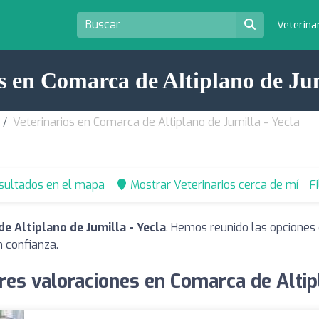
Veterina
s en Comarca de Altiplano de Jum
Veterinarios en Comarca de Altiplano de Jumilla - Yecla
esultados en el mapa
Mostrar Veterinarios cerca de mí
F
e Altiplano de Jumilla - Yecla
. Hemos reunido las opciones 
 confianza.
res valoraciones en Comarca de Altipl