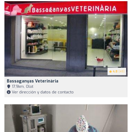
4.8
(49)
Bassaganyas Veterinària
17,9km, Olot
Ver dirección y datos de contacto