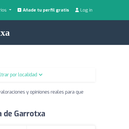
rios
Añade tu perfil gratis
Log in
txa
iltrar por localidad
valoraciones y opiniones reales para que
a de Garrotxa