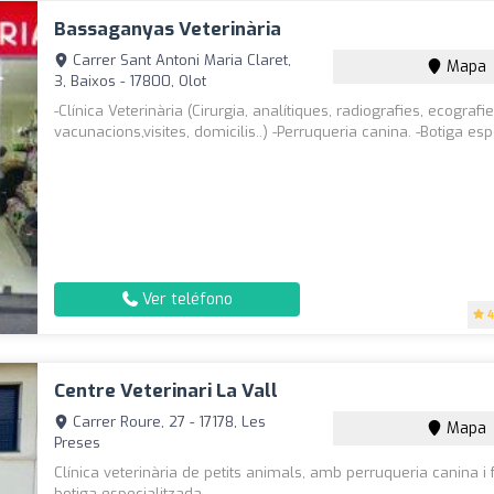
Bassaganyas Veterinària
Carrer Sant Antoni Maria Claret,
Mapa
3, Baixos - 17800, Olot
-Clínica Veterinària (Cirurgia, analítiques, radiografies, ecografie
vacunacions,visites, domicilis..) -Perruqueria canina. -Botiga esp
Ver teléfono
4
Centre Veterinari La Vall
Carrer Roure, 27 - 17178, Les
Mapa
Preses
Clínica veterinària de petits animals, amb perruqueria canina i f
botiga especialitzada.