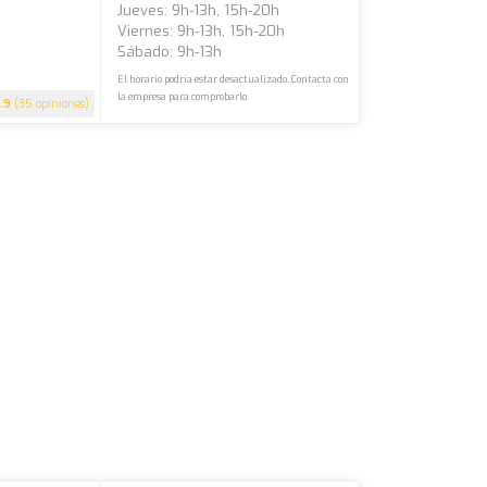
Jueves: 9h-13h, 15h-20h
Viernes: 9h-13h, 15h-20h
Sábado: 9h-13h
El horario podría estar desactualizado. Contacta con
la empresa para comprobarlo.
.9
(35 opiniones)