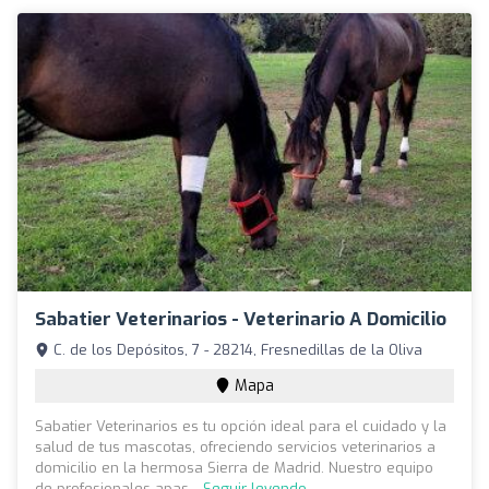
Sabatier Veterinarios - Veterinario A Domicilio
C. de los Depósitos, 7 - 28214, Fresnedillas de la Oliva
Mapa
Sabatier Veterinarios es tu opción ideal para el cuidado y la
salud de tus mascotas, ofreciendo servicios veterinarios a
domicilio en la hermosa Sierra de Madrid. Nuestro equipo
de profesionales apas...
Seguir leyendo