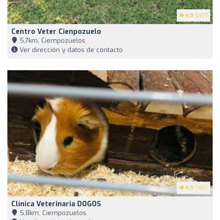
4.9
(207)
Centro Veter Cienpozuelo
5,7km, Ciempozuelos
Ver dirección y datos de contacto
4.9
(186)
Clínica Veterinaria DOGOS
5,8km, Ciempozuelos