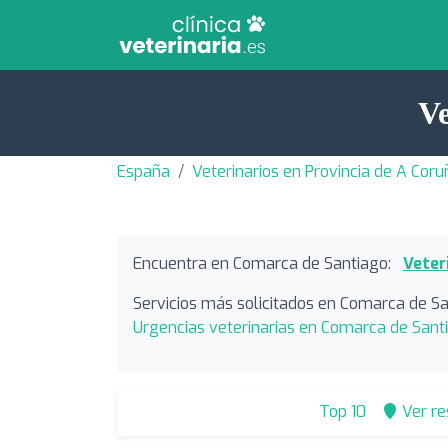
Ve
España
Veterinarios en Provincia de A Coru
Encuentra en Comarca de Santiago:
Veter
Servicios más solicitados en Comarca de Sa
Urgencias veterinarias en Comarca de Sant
Top 10
Ver r