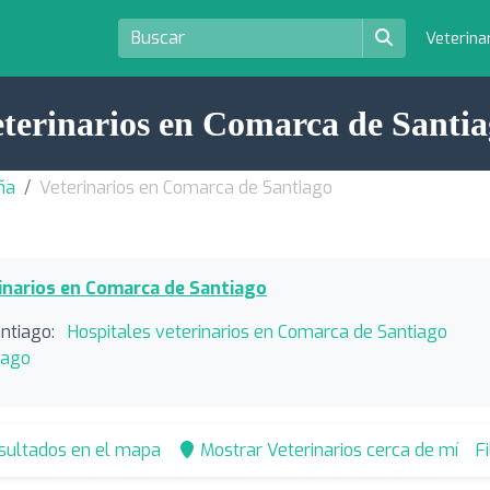
Veterina
terinarios en Comarca de Santi
ña
Veterinarios en Comarca de Santiago
inarios en Comarca de Santiago
ntiago:
Hospitales veterinarios en Comarca de Santiago
iago
esultados en el mapa
Mostrar Veterinarios cerca de mí
F