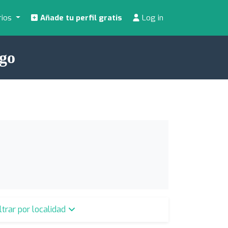
rios
Añade tu perfil gratis
Log in
ago
iltrar por localidad