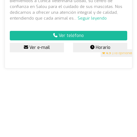
Bienvenidos a Clínica Veterinària Godall, su centro de
confianza en Salou para el cuidado de sus mascotas. Nos
dedicamos a ofrecer una atención integral y de calidad,
entendiendo que cada animal es...
Seguir leyendo
Ver teléfono
Ver e-mail
Horario
4.9
(118 opiniones)