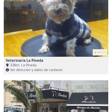
3.3
(11)
Veterinària La Pineda
3,8km, La Pineda
Ver dirección y datos de contacto